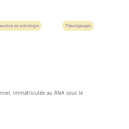
mation en astrologie
Témoignages
renier, immatriculée au RNA sous le