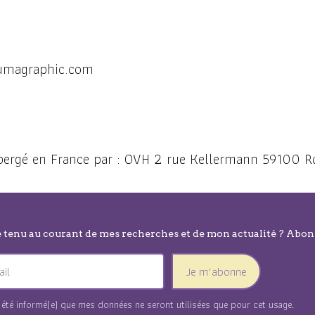
lumagraphic.com
 hébergé en France par : OVH 2 rue Kellermann 59100 R
e tenu au courant de mes recherches et de mon actualité ? Abo
Je m'abonne
ai été informé(e) que mes données ne seront utilisées que pour cet usage.