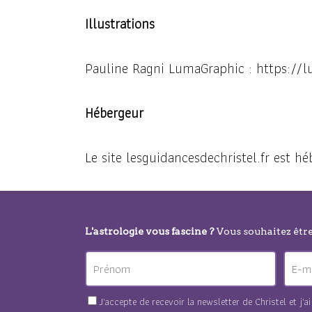
Illustrations
Pauline Ragni LumaGraphic : https://
Hébergeur
Le site lesguidancesdechristel.fr est
L'astrologie vous fascine ?
Vous souhaitez êtr
J'accepte de recevoir la newsletter de Christel et j'