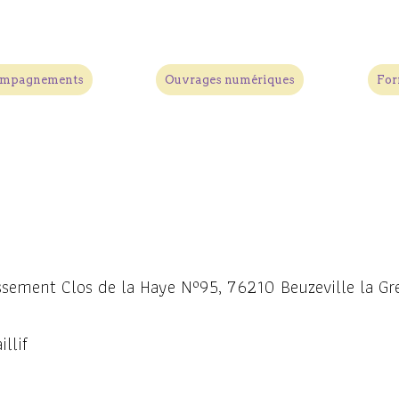
compagnements
Ouvrages numériques
For
tissement Clos de la Haye N°95, 76210 Beuzeville la G
llif